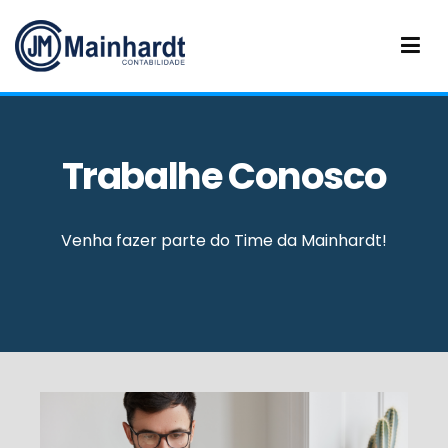
Mainhardt Contabilidade
Contabilidade em Santa Catarina
Trabalhe Conosco
Venha fazer parte do Time da Mainhardt!