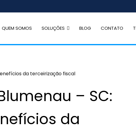
QUEM SOMOS
SOLUÇÕES
BLOG
CONTATO
T
dade
rina
 Blumenau – SC:
nefícios da