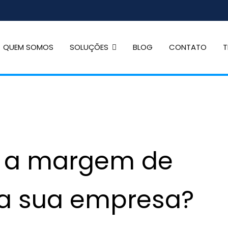
QUEM SOMOS
SOLUÇÕES
BLOG
CONTATO
T
dade
rina
r a margem de
da sua empresa?