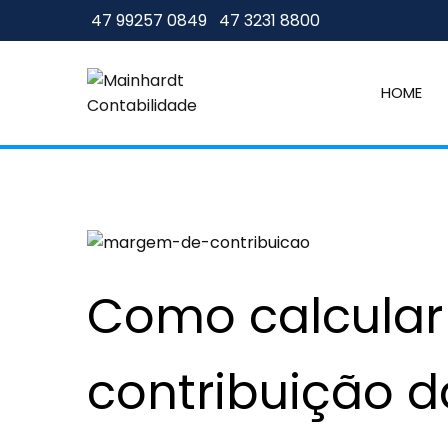
47 99257 0849
47 3231 8800
HOME
Mainhardt Contabili
Contabilidade em Santa Cata
Como calcula
contribuição 