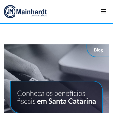
Mainhardt Contabilidade
Contabilidade em Santa Catarina